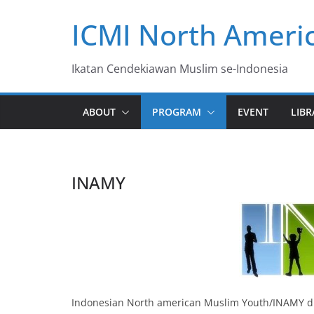
Skip
ICMI North Ameri
to
content
Ikatan Cendekiawan Muslim se-Indonesia
ABOUT
PROGRAM
EVENT
LIBR
INAMY
Indonesian North american Muslim Youth/INAMY d