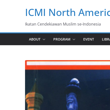
Skip
ICMI North Ameri
to
content
Ikatan Cendekiawan Muslim se-Indonesia
ABOUT
PROGRAM
EVENT
LIBR