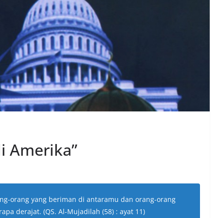
di Amerika”
rang-orang yang beriman di antaramu dan orang-orang
a derajat. (QS. Al-Mujadilah (58) : ayat 11)