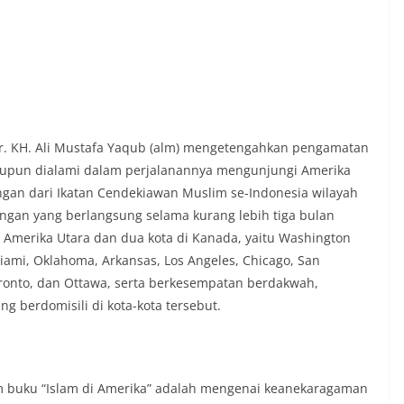
. Dr. KH. Ali Mustafa Yaqub (alm) mengetengahkan pengamatan
 maupun dialami dalam perjalanannya mengunjungi Amerika
gan dari Ikatan Cendekiawan Muslim se-Indonesia wilayah
ungan yang berlangsung selama kurang lebih tiga bulan
di Amerika Utara dan dua kota di Kanada, yaitu Washington
iami, Oklahoma, Arkansas, Los Angeles, Chicago, San
oronto, dan Ottawa, serta berkesempatan berdakwah,
g berdomisili di kota-kota tersebut.
lam buku “Islam di Amerika” adalah mengenai keanekaragaman