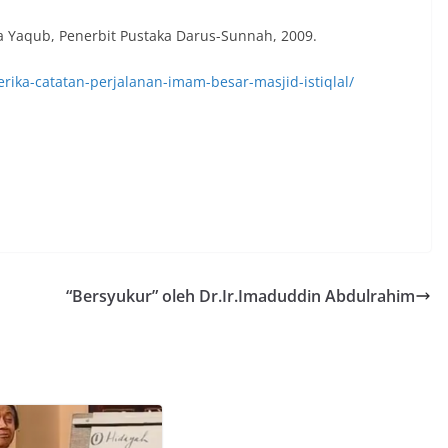
afa Yaqub, Penerbit Pustaka Darus-Sunnah, 2009.
erika-catatan-perjalanan-imam-besar-masjid-istiqlal/
“Bersyukur” oleh Dr.Ir.Imaduddin Abdulrahim