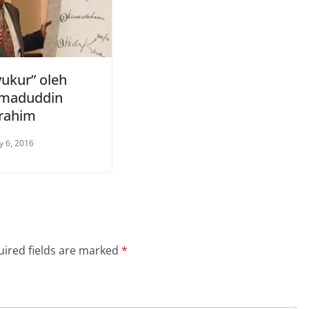
yukur” oleh
.Imaduddin
rahim
y 6, 2016
ired fields are marked
*