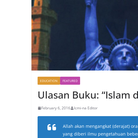
EDUCATION
FEATURED
Ulasan Buku: “Islam 
February 6, 2016
Icmi-na Editor
Allah akan mengangkat (derajat) o
yang diberi ilmu pengetahuan beberap